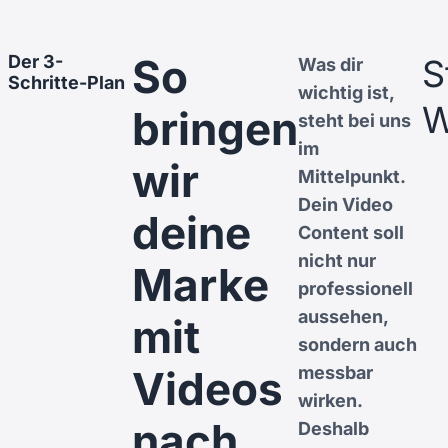
So
Der 3-
S
Was dir
Schritte-Plan
wichtig ist,
W
bringen
steht bei uns
im
wir
Mittelpunkt.
Dein Video
deine
Content soll
nicht nur
Marke
professionell
aussehen,
mit
sondern auch
Videos
messbar
wirken.
nach
Deshalb