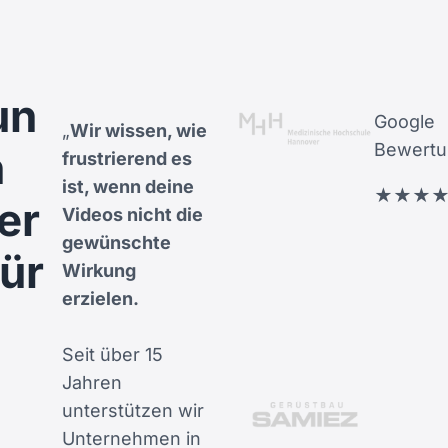
un
Google
„
Wir wissen, wie
Bewertu
n
frustrierend es
ist, wenn deine
★
★
★
er
Videos nicht die
gewünschte
für
Wirkung
erzielen.
Seit über 15
Jahren
unterstützen wir
Unternehmen in