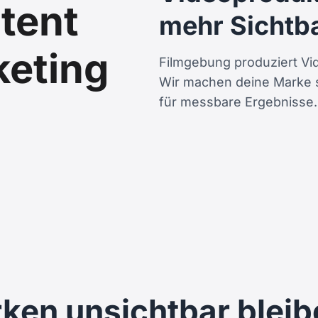
tent
mehr Sichtb
keting
Filmgebung produziert Vi
Wir machen deine Marke s
für messbare Ergebnisse.
ken unsichtbar bleib