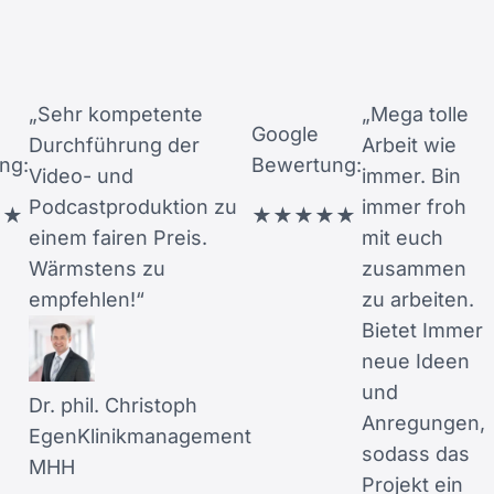
„Sehr kompetente
„Mega tolle
Google
Durchführung der
Arbeit wie
ng:
Bewertung:
Video- und
immer. Bin
Podcastproduktion zu
immer froh
★
★
★
★
★
★
★
einem fairen Preis.
mit euch
Wärmstens zu
zusammen
empfehlen!“
zu arbeiten.
Bietet Immer
neue Ideen
und
Dr. phil. Christoph
Anregungen,
Egen
Klinikmanagement
sodass das
MHH
Projekt ein