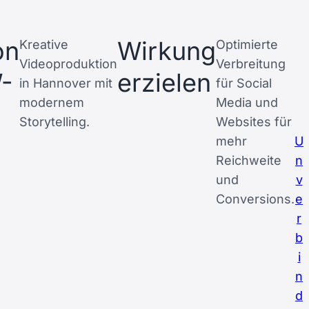
on
Wirkung
Kreative
Optimierte
Videoproduktion
Verbreitung
-
erzielen
in Hannover mit
für Social
modernem
Media und
Storytelling.
Websites für
mehr
U
Reichweite
n
und
v
Conversions.
e
r
b
i
n
d