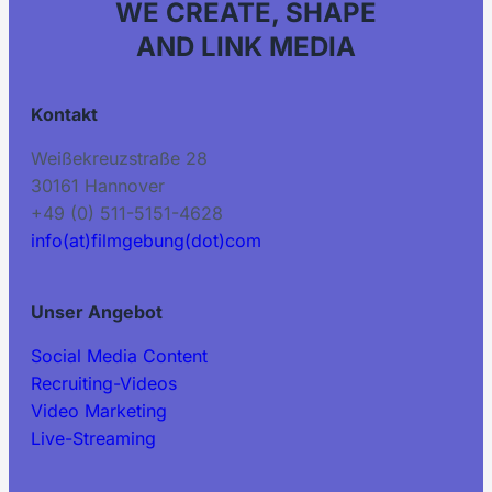
WE CREATE, SHAPE
AND LINK MEDIA
Kontakt
Weißekreuzstraße 28
30161 Hannover
+49 (0) 511-5151-4628
info(at)filmgebung(dot)com
Unser Angebot
Social Media Content
Recruiting-Videos
Video Marketing
Live-Streaming