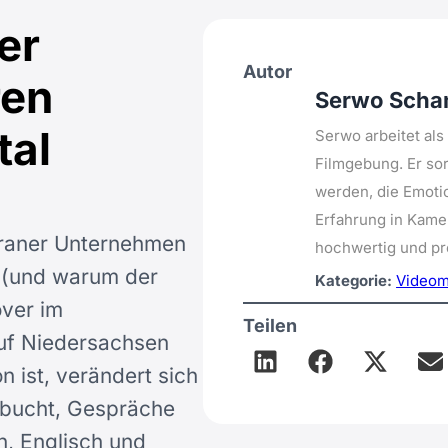
er
Autor
ren
Serwo Scha
tal
Serwo arbeitet al
Filmgebung. Er sor
werden, die Emoti
Erfahrung in Kamer
raner Unternehmen
hochwertig und pro
n (und warum der
Kategorie:
Videom
over im
Teilen
uf Niedersachsen
 ist, verändert sich
gebucht, Gespräche
, Englisch und