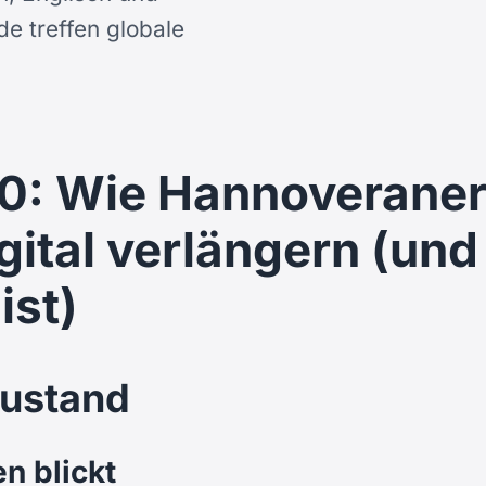
e treffen globale
0: Wie Hannoverane
gital verlängern (un
ist)
zustand
n blickt