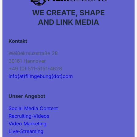
WE CREATE, SHAPE
AND LINK MEDIA
Kontakt
Weißekreuzstraße 28
30161 Hannover
+49 (0) 511-5151-4628
info(at)filmgebung(dot)com
Unser Angebot
Social Media Content
Recruiting-Videos
Video Marketing
Live-Streaming