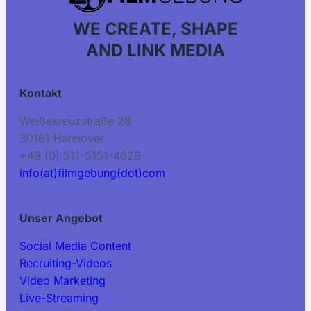
WE CREATE, SHAPE
AND LINK MEDIA
Kontakt
Weißekreuzstraße 28
30161 Hannover
+49 (0) 511-5151-4628
info(at)filmgebung(dot)com
Unser Angebot
Social Media Content
Recruiting-Videos
Video Marketing
Live-Streaming