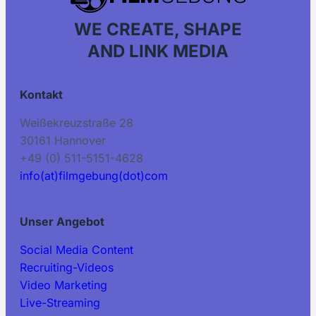
WE CREATE, SHAPE
AND LINK MEDIA
Kontakt
Weißekreuzstraße 28
30161 Hannover
+49 (0) 511-5151-4628
info(at)filmgebung(dot)com
Unser Angebot
Social Media Content
Recruiting-Videos
Video Marketing
Live-Streaming