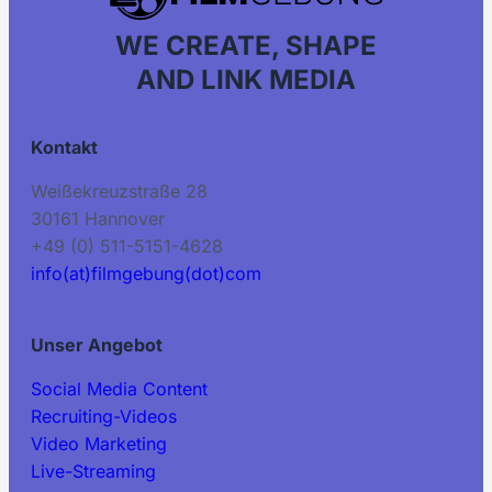
WE CREATE, SHAPE
AND LINK MEDIA
Kontakt
Weißekreuzstraße 28
30161 Hannover
+49 (0) 511-5151-4628
info(at)filmgebung(dot)com
Unser Angebot
Social Media Content
Recruiting-Videos
Video Marketing
Live-Streaming