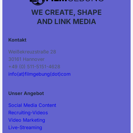
WE CREATE, SHAPE
AND LINK MEDIA
Kontakt
Weißekreuzstraße 28
30161 Hannover
+49 (0) 511-5151-4628
info(at)filmgebung(dot)com
Unser Angebot
Social Media Content
Recruiting-Videos
Video Marketing
Live-Streaming