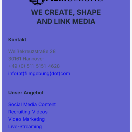
WE CREATE, SHAPE
AND LINK MEDIA
Kontakt
Weißekreuzstraße 28
30161 Hannover
+49 (0) 511-5151-4628
info(at)filmgebung(dot)com
Unser Angebot
Social Media Content
Recruiting-Videos
Video Marketing
Live-Streaming