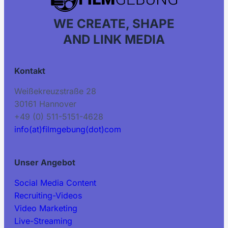
WE CREATE, SHAPE
AND LINK MEDIA
Kontakt
Weißekreuzstraße 28
30161 Hannover
+49 (0) 511-5151-4628
info(at)filmgebung(dot)com
Unser Angebot
Social Media Content
Recruiting-Videos
Video Marketing
Live-Streaming