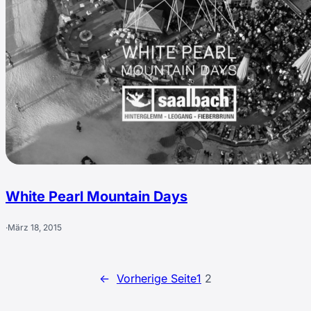
White Pearl Mountain Days
·
März 18, 2015
←
Vorherige Seite
1
2