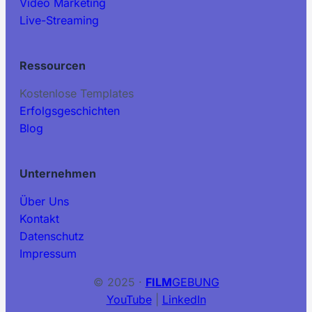
Video Marketing
Live-Streaming
Ressourcen
Kostenlose Templates
Erfolgsgeschichten
Blog
Unternehmen
Über Uns
Kontakt
Datenschutz
Impressum
© 2025 ·
FILM
GEBUNG
YouTube
|
LinkedIn